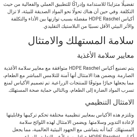
تفضيلًا متزايدًا للاستدامة وإدراكًا للتطبيق العملي والفعالية من حيث
التكلفة. وفي حين أن هناك تحولًا نحو المواد الصديقة للبيئة، لا تزال
أكياس HDPE Raschel مفضلة بسبب توازنها بين الأداء والتكلفة
والأثر البيئي الأقل نسبيًا من البلاستيك التقليدي.
سلامة المستهلك والامتثال
معايير سلامة الأغذية
يتم تصنيع أكياس HDPE Raschel متوافقة مع معايير سلامة الأغذية
الصارمة. ويضمن هذا الامتثال أنها آمنة للتلامس المباشر مع الطعام،
مما يجعلها خيارًا موثوقًا للمنتجات الزراعية. تم تصميم الأكياس لمنع
تسرب المواد الضارة إلى الطعام، وبالتالي حماية صحة المستهلك.
الامتثال التنظيمي
وتلتزم هذه الأكياس بمعايير تنظيمية مختلفة تحكم تركيبها وقابليتها
لإعادة التدوير وسلامتها. ويضمن الامتثال لهذه اللوائح سلامة
المستهلك. كما أنه يتماشى مع الجهود البيئية العالمية، مما يجعل
أكياس HDPE Raschel خيارًا مسؤولاً في التغليف الزراعي.