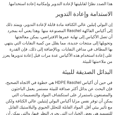
هذا الصدد نظرًا لقابليتها لإعادة التدوير وإمكانية إعادة استخدامها.
الاستدامة وإعادة التدوير
إن البولي إثيلين عالي الكثافة مادة قابلة لإعادة التدوير، ويمتد ذلك
إلى أكياس الفاكهة Raschel المصنوعة منها. وهذا يعني أنه بمجرد
أن تصل الأكياس إلى نهاية عمرها الافتراضي، يمكن معالجتها
وتحويلها إلى منتجات جديدة، مما يقلل من كمية النفايات التي ينتهي
بها المطاف في مدافن النفايات. وبالإضافة إلى ذلك، فإن القدرة
على إعادة استخدام هذه الأكياس عدة مرات قبل إعادة تدويرها يعزز
من ملاءمتها للبيئة.
البدائل الصديقة للبيئة
في حين أن أكياس HDPE Raschel هي خطوة في الاتجاه الصحيح،
فإن البحث عن بدائل أكثر صداقة للبيئة مستمر. يعمل الباحثون
والمصنعون باستمرار على استكشاف المواد والتصميمات التي
يمكن أن توفر نفس مزايا أكياس البولي إيثيلين عالي الكثافة ولكن
مع تأثير بيئي أقل. المواد القابلة للتحلل الحيوي والبلاستيك القابل
للتسميد هي بعض الخيارات التي يجري النظر فيها، والتي يمكن أن