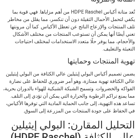
تُعد متانة أكياس HDPE Raschel من أهم مزاياها. فهي قوية بما
يكفي لتحمل الأحمال الثقيلة دون أن تنكسر، مما يقلل من مخاطر
تلف المنتجات والإزعاج الناتج عن تعطل الأكياس. كما أن مرونتها
تعني أيضًا أنها يمكن أن تستوعب المنتجات من مختلف الأشكال
والأحجام، مما يوفر حلًا متعدد الاستخدامات لمختلف احتياجات
التعبئة والتغليف.
تهوية المنتجات وحمايتها
يضمن تصميم أكياس البولي إيثيلين عالي الكثافة من البولي إيثيلين
عالي الكثافة تهوية ممتازة، وهو أمر ضروري للحفاظ على نضارة
الفواكه والخضروات. وتسمح الشبكة الشبكية للهواء بالدوران بحرية،
مما يمنع تراكم الرطوبة والحرارة التي يمكن أن تؤدي إلى التلف.
تساعد هذه التهوية، إلى جانب الحماية المادية التي توفرها الأكياس،
في الحفاظ على جودة المنتجات من المزرعة إلى السوق.
التحليل المقارن: البولي إيثيلين
عالي الكثافة (HDPE Raschel)