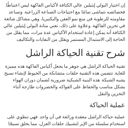
إن اختيار البولي إيثيلين عالي الكثافة لأكياس الفاكهة ليس اعتباطًا.
فخصائصه تتماشى تمامًا مع احتياجات الصناعة الزراعية. وتساعد
مقاومته للرطوبة في منع نمو العفن والبكتيريا، وهي مشاكل شائعة
في تخزين الفاكهة. وعلاوة على ذلك، تعني متانة البولي إيثيلين عالي
الكثافة أنه يمكن إعادة استخدام الأكياس عدة مرات، مما يقلل من
الحاجة إلى الاستبدال المستمر ويقلل من النفايات والتكاليف.
شرح تقنية الحياكة الراشل
تقنية الحياكة الراشل هي جوهر ما يجعل أكياس الفاكهة هذه مميزة
للغاية. تتضمن هذه التقنية حلقات متشابكة من الخيوط لإنشاء نسيج
يشبه الشبكة. هذه البنية الشبكية ضرورية لضمان دوران الهواء
بشكل مناسب والحفاظ على الفواكه والخضروات طازجة أثناء
التخزين والنقل.
عملية الحياكة
عملية حياكة الراشل معقدة ورائعة في آن واحد. فهي تنطوي على
استخدام سلسلة من الإبر لتشبيك حلقات الغزل، مما يخلق نسيجًا