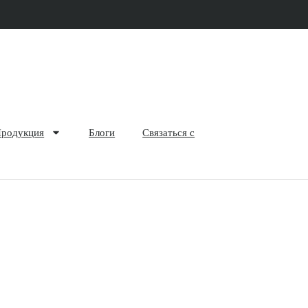
родукция
Блоги
Связаться с
ая/вентилируемая стретч-пленка, предвар