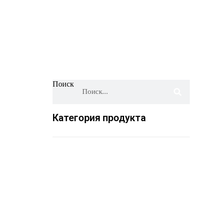
Поиск
Категория продукта
Сумки
Сетки для
Перфорированная/
Вязан
из
поддонов
вентилируемая
трубч
рашеля
стретч-пленка
сетка