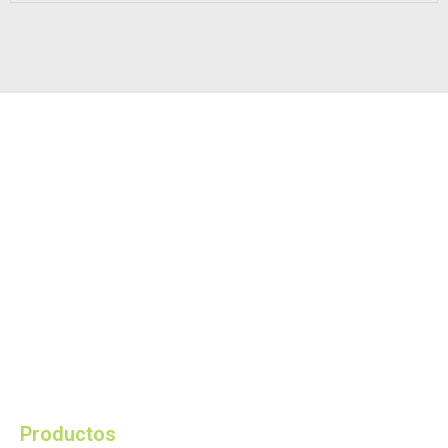
Ruian CANBON Industrial and Trading Co., Ltd. es un
fabricante moderno especializado en ofrecerle las
mejores soluciones de embalaje.
Productos