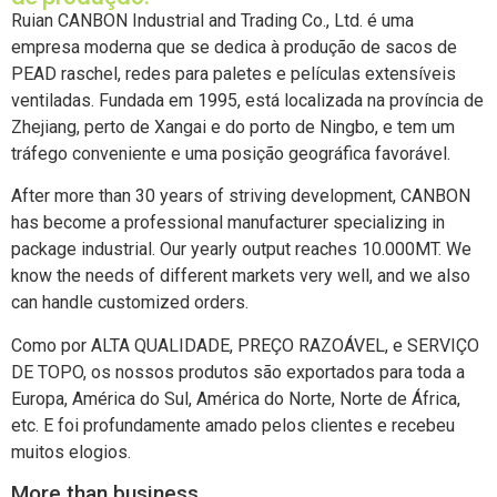
películas extensíveis ventiladas desde
Ruian CANBON Industrial and Trading Co., Ltd. é uma
1995
empresa moderna que se dedica à produção de sacos de
PEAD raschel, redes para paletes e películas extensíveis
ventiladas. Fundada em 1995, está localizada na província de
Zhejiang, perto de Xangai e do porto de Ningbo, e tem um
tráfego conveniente e uma posição geográfica favorável.
After more than 30 years of striving development, CANBON
has become a professional manufacturer specializing in
package industrial. Our yearly output reaches 10.000MT. We
know the needs of different markets very well, and we also
can handle customized orders.
Como por ALTA QUALIDADE, PREÇO RAZOÁVEL, e SERVIÇO
DE TOPO, os nossos produtos são exportados para toda a
Europa, América do Sul, América do Norte, Norte de África,
etc. E foi profundamente amado pelos clientes e recebeu
muitos elogios.
More than business