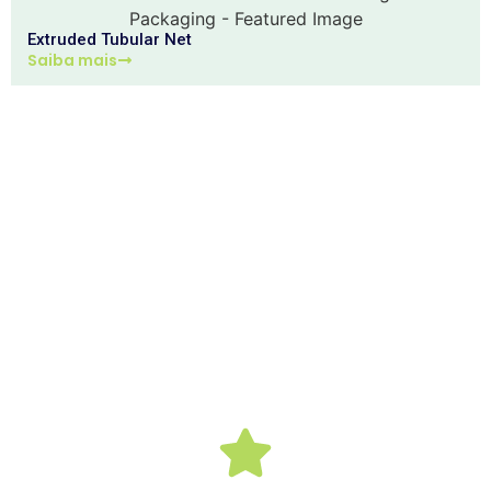
Extruded Tubular Net
Saiba mais
POR QUE NOS ESCOLHER
Escolha-nos para obter prateleiras e acessórios fiáveis e
personalizados, elevando o seu negócio com qualidade,
inovação e serviço excecional.