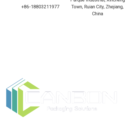
+86-18803211977
Town, Ruian City, Zhejiang,
China
Ruian CANBON Industrial and Trading Co., Ltd. é um