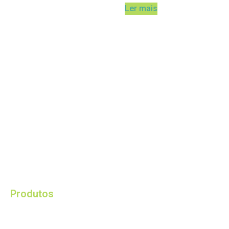
Ler mais
Ruian CANBON Industrial and Trading Co., Ltd. é um
fabricante moderno especializado em fornecer-lhe as
melhores soluções de embalagem.
Produtos
Sacos de Raschel HPDE em rolo