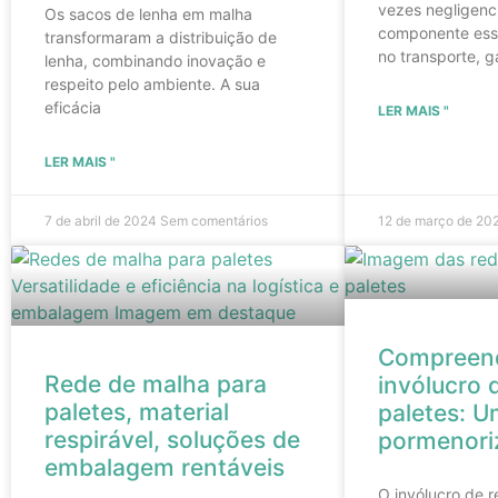
vezes negligenc
Os sacos de lenha em malha
componente essen
transformaram a distribuição de
no transporte, g
lenha, combinando inovação e
respeito pelo ambiente. A sua
eficácia
LER MAIS "
LER MAIS "
7 de abril de 2024
Sem comentários
12 de março de 2
Compreen
Rede de malha para
invólucro 
paletes, material
paletes: U
respirável, soluções de
pormenori
embalagem rentáveis
O invólucro de r