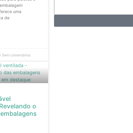
 embalagem
ferece uma
ca de
4
Sem comentários
ável
 Revelando o
s embalagens