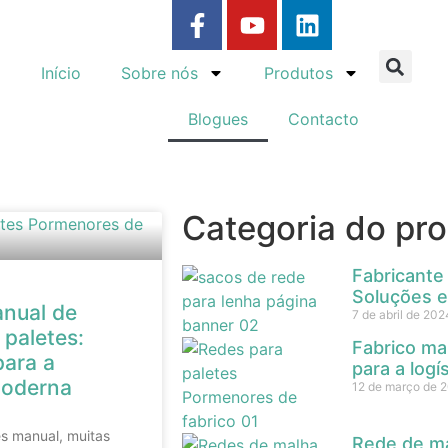
Início
Sobre nós
Produtos
Blogues
Contacto
Categoria do pr
Fabricante
Soluções e
anual de
7 de abril de 202
 paletes:
Fabrico ma
para a
para a log
moderna
12 de março de 
es manual, muitas
Rede de mal