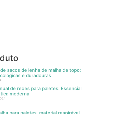
oduto
 de sacos de lenha de malha de topo:
cológicas e duradouras
4
nual de redes para paletes: Essencial
ística moderna
2024
ha para paletes, material respirável,