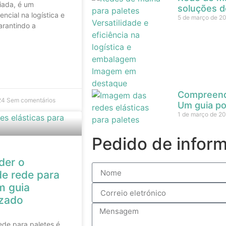
iada, é um
soluções d
cial na logística e
5 de março de 2
arantindo a
Compreende
024
Sem comentários
Um guia p
1 de março de 2
Pedido de infor
der o
de rede para
m guia
zado
ede para paletes é