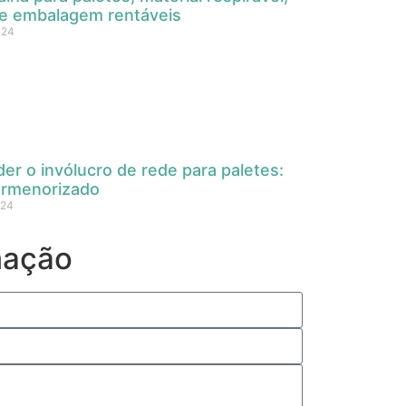
e embalagem rentáveis
024
r o invólucro de rede para paletes:
ormenorizado
024
mação