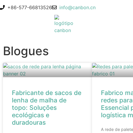
+86-577-66813526
info@canbon.cn
Blogues
Fabricante de sacos de
Fabrico m
lenha de malha de
redes para
topo: Soluções
Essencial 
ecológicas e
logística 
duradouras
A rede de palet