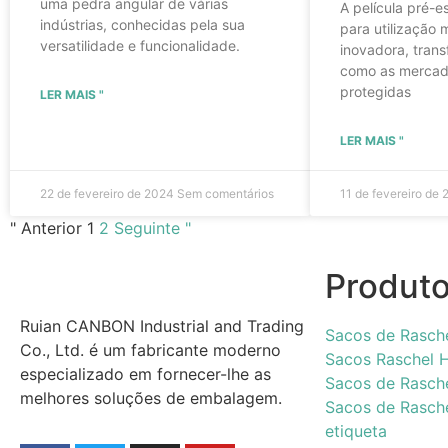
uma pedra angular de várias
A película pré-e
indústrias, conhecidas pela sua
para utilização
versatilidade e funcionalidade.
inovadora, tran
como as mercad
protegidas
LER MAIS "
LER MAIS "
22 de fevereiro de 2024
Sem comentários
11 de fevereiro de
" Anterior
1
2
Seguinte "
Produt
Ruian CANBON Industrial and Trading
Sacos de Rasch
Co., Ltd. é um fabricante moderno
Sacos Raschel 
especializado em fornecer-lhe as
Sacos de Rasch
melhores soluções de embalagem.
Sacos de Rasc
etiqueta