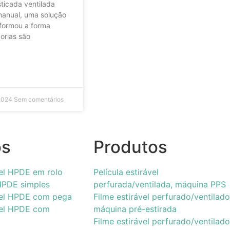
sticada ventilada
 manual, uma solução
sformou a forma
orias são
 2024
Sem comentários
os
Produtos
el HPDE em rolo
Película estirável
HPDE simples
perfurada/ventilada, máquina PPS
el HPDE com pega
Filme estirável perfurado/ventilado
hel HPDE com
máquina pré-estirada
Filme estirável perfurado/ventilado