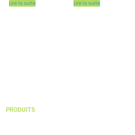
Lire la suite
Lire la suite
Ruian CANBON Industrial and Trading Co. est un
fabricant moderne spécialisé dans la fourniture des
meilleures solutions d'emballage.
PRODUITS
Sacs Raschel HPDE en rouleau
Sacs Raschel HPDE simples