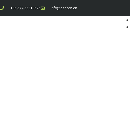
+86-577-66813526
info@canbon.cn