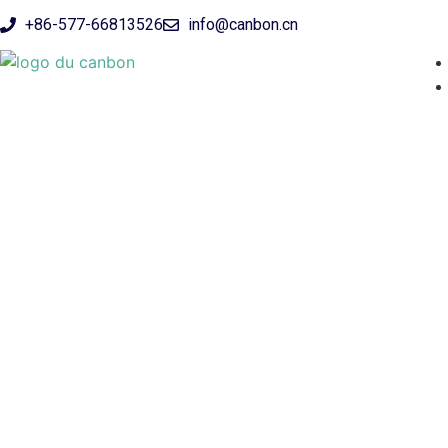
+86-577-66813526
info@canbon.cn